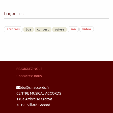
ÉTIQUETTES
archives
son
vidéo
bba
concert
cuivre
REJOIGNEZ-NOUS
Contactez-nous
bba@cmaccords.fr
CENTRE MUSICAL ACCORDS
1 rue Ambroise Croizat
38190 Villard-Bonnot