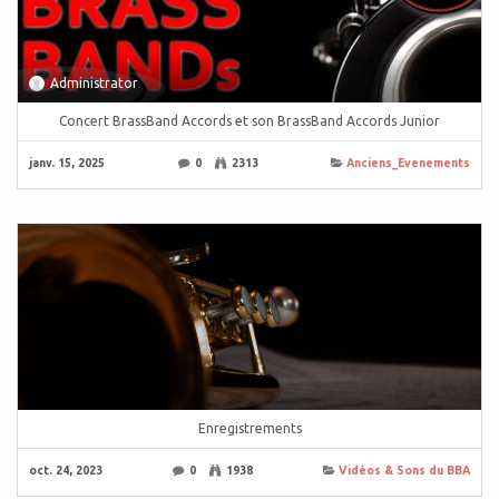
Administrator
Concert BrassBand Accords et son BrassBand Accords Junior
janv. 15, 2025
0
2313
Anciens_Evenements
Enregistrements
oct. 24, 2023
0
1938
Vidéos & Sons du BBA