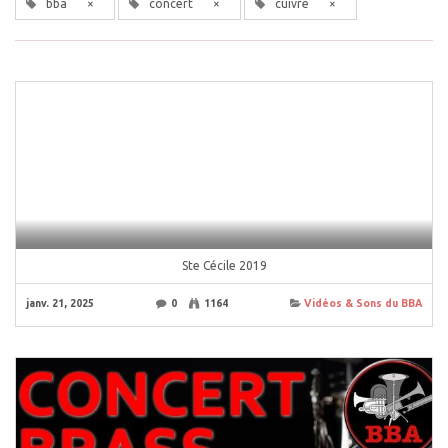
bba
×
concert
×
cuivre
×
Ste Cécile 2019
janv. 21, 2025
0
1164
Vidéos & Sons du BBA