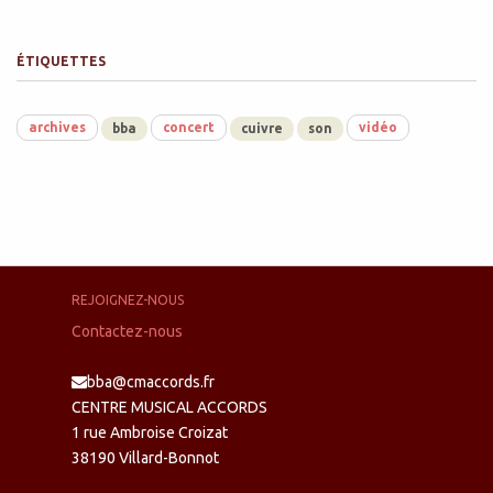
ÉTIQUETTES
archives
concert
vidéo
bba
cuivre
son
REJOIGNEZ-NOUS
Contactez-nous
bba@cmaccords.fr
CENTRE MUSICAL ACCORDS
1 rue Ambroise Croizat
38190 Villard-Bonnot