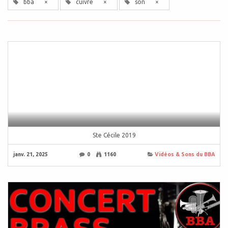
bba
×
cuivre
×
son
×
Ste Cécile 2019
janv. 21, 2025
0
1160
Vidéos & Sons du BBA