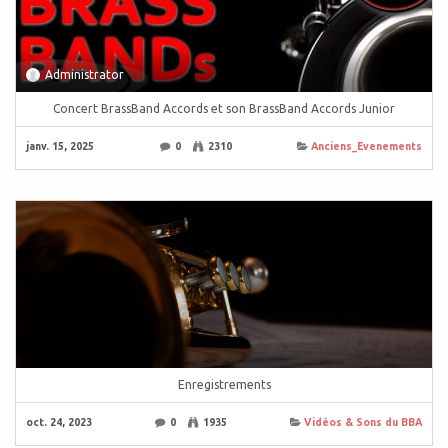
Administrator
Concert BrassBand Accords et son BrassBand Accords Junior
janv. 15, 2025
0
2310
Anciens_Evenements
Enregistrements
oct. 24, 2023
0
1935
Vidéos & Sons du BBA