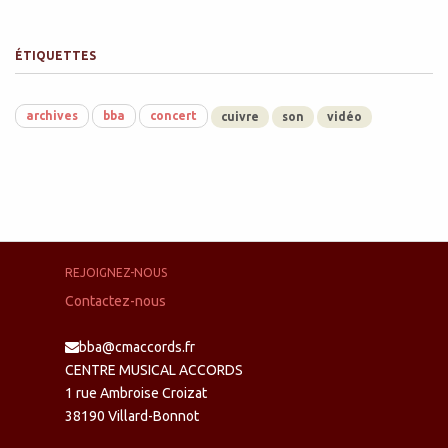
ÉTIQUETTES
archives
bba
concert
cuivre
son
vidéo
REJOIGNEZ-NOUS
Contactez-nous
bba@cmaccords.fr
CENTRE MUSICAL ACCORDS
1 rue Ambroise Croizat
38190 Villard-Bonnot