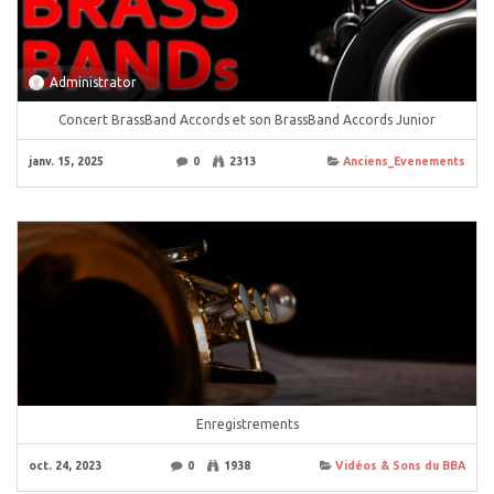
Administrator
Concert BrassBand Accords et son BrassBand Accords Junior
janv. 15, 2025
0
2313
Anciens_Evenements
Enregistrements
oct. 24, 2023
0
1938
Vidéos & Sons du BBA