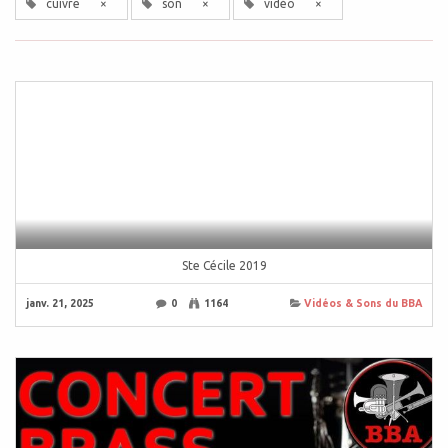
cuivre
×
son
×
vidéo
×
Ste Cécile 2019
janv. 21, 2025
0
1164
Vidéos & Sons du BBA